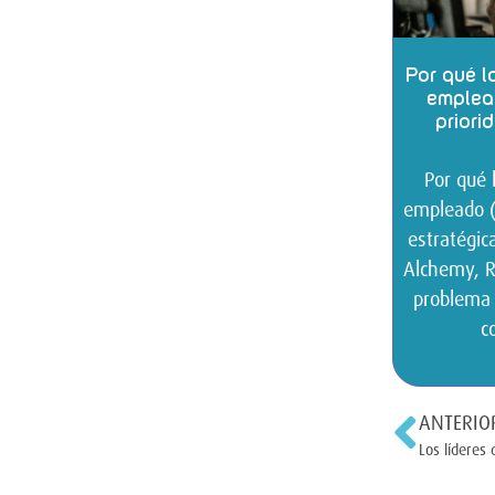
Por qué la
emplea
priori
Por qué l
empleado (
estratégica
Alchemy, Ro
problema 
c
ANTERIO