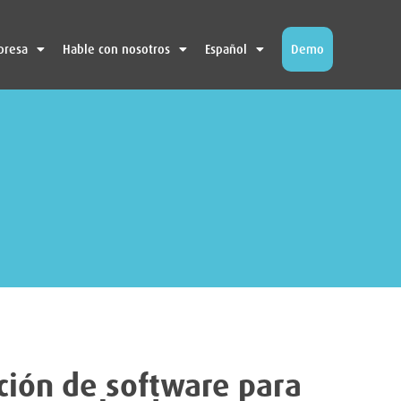
presa
Hable con nosotros
Español
Demo
pción de software para