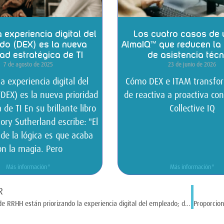
 experiencia digital del
Los cuatro casos de 
do (DEX) es la nueva
AlmaIQ™ que reducen l
dad estratégica de TI
de asistencia téc
7 de agosto de 2025
23 de junio de 2026
a experiencia digital del
Cómo DEX e ITAM transfor
DEX) es la nueva prioridad
de reactiva a proactiva c
 de TI En su brillante libro
Collective IQ
ry Sutherland escribe: "El
de la lógica es que acaba
on la magia. Pero
Más información "
Más información "
R
Los líderes de RRHH están priorizando la experiencia digital del empleado; descubre por qué