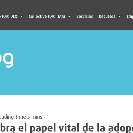
e IQ® DEX
Collective IQ® ITAM
Servicios
Recursos
Em
og
bra el papel vital de la ado