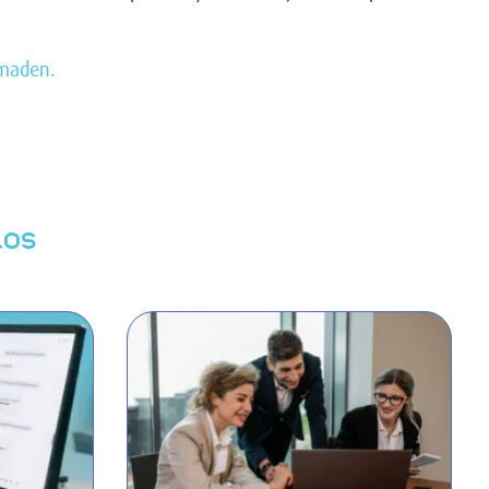
lmaden.
los