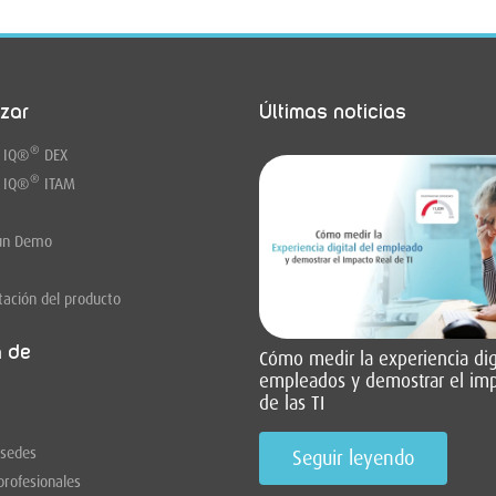
zar
Últimas noticias
®
 IQ
®
DEX
®
 IQ
®
ITAM
un Demo
ación del producto
a de
Cómo medir la experiencia digi
empleados y demostrar el imp
de las TI
 sedes
Seguir leyendo
profesionales