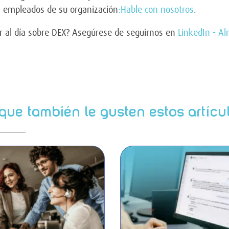
os empleados de su organización
:Hable con nosotros
.
r al día sobre DEX? Asegúrese de seguirnos en
LinkedIn - A
que también le gusten estos artícu