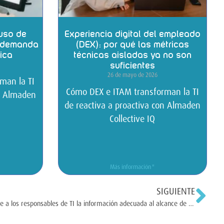
uso de
Experiencia digital del empleado
a demanda
(DEX): por qué las métricas
nica
técnicas aisladas ya no son
suficientes
26 de mayo de 2026
man la TI
Cómo DEX e ITAM transforman la TI
on Almaden
de reactiva a proactiva con Almaden
Collective IQ
Más información "
SIGUIENTE
Proporcione a los responsables de TI la información adecuada al alcance de la mano