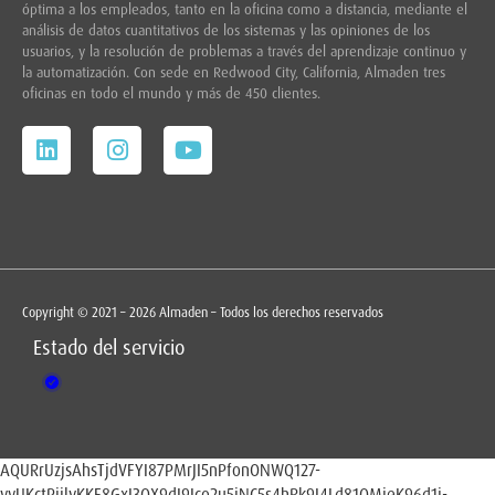
óptima a los empleados, tanto en la oficina como a distancia, mediante el
análisis de datos cuantitativos de los sistemas y las opiniones de los
usuarios, y la resolución de problemas a través del aprendizaje continuo y
la automatización. Con sede en
Redwood City,
California, Almaden tres
oficinas en todo el mundo y más de 450 clientes.
Copyright © 2021 – 2026 Almaden – Todos los derechos reservados
Estado del servicio
AQURrUzjsAhsTjdVFYI87PMrJI5nPfonONWQ127-
yyUKctPjjlvKKF8GxI3QX9dI9Jco2u5jNC5s4hRk9I4Ld81QMjeK96d1j-