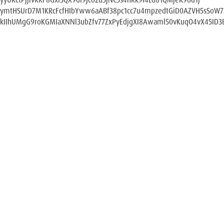
ymtHSUrD7M1KRcFcfHIbYww6aABf38pc1cc7u4mpzedtGiD0AZVH5sSoW
kIIhUMgG9roKGMIaXNNl3ubZfv77ZxPyEdjgXI8Awaml50vKuqO4vX45ID