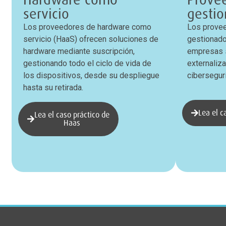
servicio
gesti
Los proveedores de hardware como
Los provee
servicio (HaaS) ofrecen soluciones de
gestionado
hardware mediante suscripción,
empresas s
gestionando todo el ciclo de vida de
externaliz
los dispositivos, desde su despliegue
cibersegur
hasta su retirada.
Lea el c
Lea el caso práctico de
Haas