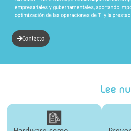
empresariales y gubernamentales, aportando impor
optimización de las operaciones de TI y la prestac
Contacto
Lee nu
Hardware como
Provee