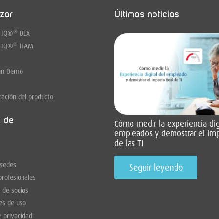
zar
Últimas noticias
®
 IQ
®
DEX
®
 IQ
®
ITAM
un Demo
ación del producto
a de
Cómo medir la experiencia digi
empleados y demostrar el imp
de las TI
 sedes
Seguir leyendo
profesionales
 de socios
es de uso
e privacidad