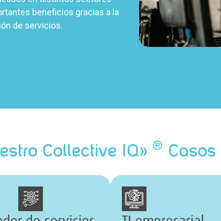
tantes beneficios gracias a la
ión de servicios.
®
estro Collective IQ»
Casos 
dor de servicios
TI empresarial