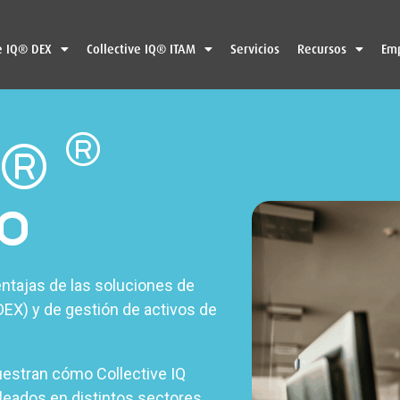
e IQ® DEX
Collective IQ® ITAM
Servicios
Recursos
Em
®
®
o
ntajas de las soluciones de
EX) y de gestión de activos de
estran cómo Collective IQ
pleados en distintos sectores