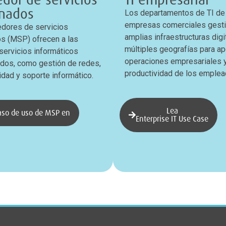
onados
Los departamentos de TI de
empresas comerciales gest
dores de servicios
amplias infraestructuras digi
s (MSP) ofrecen a las
múltiples geografías para ap
ervicios informáticos
operaciones empresariales y
ados, como gestión de redes,
productividad de los emplea
idad y soporte informático.
Lea
aso de uso de MSP en
Enterprise IT Use Case