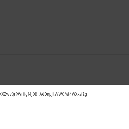
XXZwvQr9WrHgf4j0B_AdDnpJ1sVWOMf4WXxsfZg-