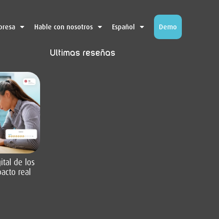
presa
Hable con nosotros
Español
Demo
Últimas reseñas
tal de los
acto real