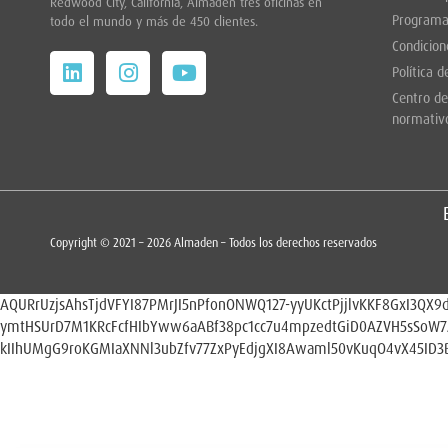
Redwood City,
California, Almaden tres oficinas en
Programa
todo el mundo y más de 450 clientes.
Condicion
Política d
Centro de
normativ
Copyright © 2021 – 2026 Almaden – Todos los derechos reservados
AQURrUzjsAhsTjdVFYI87PMrJI5nPfonONWQ127-yyUKctPjjlvKKF8GxI3QX9d
ymtHSUrD7M1KRcFcfHIbYww6aABf38pc1cc7u4mpzedtGiD0AZVH5sSoW
kIIhUMgG9roKGMIaXNNl3ubZfv77ZxPyEdjgXI8Awaml50vKuqO4vX45ID