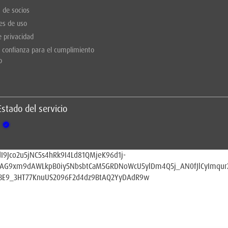
 de socios
es de uso
e privacidad
 confianza para el cumplimiento
o
Estado del servicio
I9Jco2u5jNC5s4hRk9I4Ld81QMjeK96d1j-
7AG9xm9dAWLkpB0iy5NbsbtCaM5GRDNoWcU5ylDm4Q5j_AN0fJlCyImqur
3BE9_3HT77KnuUS2096F2d4dz9BtAQ2YyDAdR9w