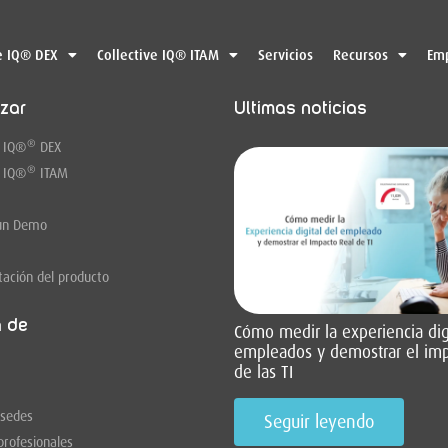
e IQ® DEX
Collective IQ® ITAM
Servicios
Recursos
Em
zar
Últimas noticias
®
 IQ
®
DEX
®
 IQ
®
ITAM
un Demo
ación del producto
a de
Cómo medir la experiencia digi
empleados y demostrar el imp
de las TI
 sedes
Seguir leyendo
profesionales