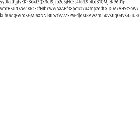
yyUKctPjjlvKKF8GxI3QX9dI9Jco2u5jNC5s4hRk9I4Ld81QMjeK96d1j-
ymtHSUrD7M1KRcFcfHIbYww6aABf38pc1cc7u4mpzedtGiD0AZVH5sSoW
kIIhUMgG9roKGMIaXNNl3ubZfv77ZxPyEdjgXI8Awaml50vKuqO4vX45ID