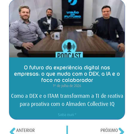
O futuro da experiência digital nas
empresas: o que muda com o DEX, a IA e o
foco no colaborador
1º de julho de 2026
Como a DEX e o ITAM transformam a TI de reativa
para proativa com o Almaden Collective IQ
Saiba mais "
ANTERIOR
PRÓXIMO