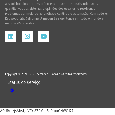
aos colaboradores, no escritório e remotamente, analisando dados
quantitativos dos sistemas e opiniões dos usuários, e resolvendo
problemas por meio de aprendizado contínuo e automação. Com sede em
Redwood City,
California, Almaden três escritórios em todo o mundo e
mais de 450 clientes.
Copyright © 2021 – 2026 Almaden – Todos os direitos reservados
Status do serviço
AQURrUzjsAhsTjdVFYI87PMrJI5nPfonONWQ127-