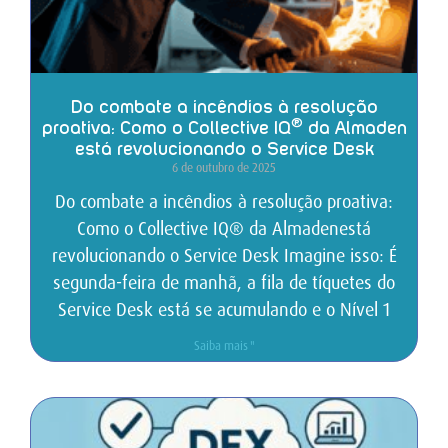
Do combate a incêndios à resolução
®
proativa: Como o Collective IQ
da Almaden
está revolucionando o Service Desk
6 de outubro de 2025
Do combate a incêndios à resolução proativa:
Como o Collective IQ® da Almadenestá
revolucionando o Service Desk Imagine isso: É
segunda-feira de manhã, a fila de tíquetes do
Service Desk está se acumulando e o Nível 1
Saiba mais "