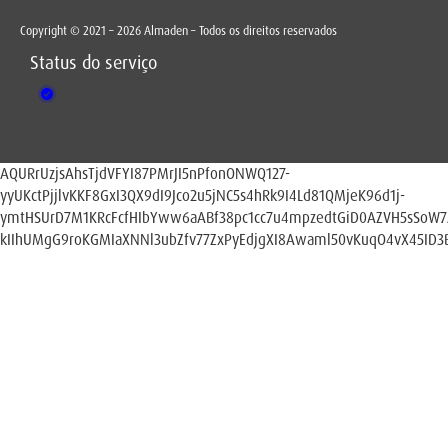
Copyright © 2021 – 2026 Almaden – Todos os direitos reservados
Status do serviço
AQURrUzjsAhsTjdVFYI87PMrJI5nPfonONWQ127-
yyUKctPjjlvKKF8GxI3QX9dI9Jco2u5jNC5s4hRk9I4Ld81QMjeK96d1j-
ymtHSUrD7M1KRcFcfHIbYww6aABf38pc1cc7u4mpzedtGiD0AZVH5sSoW
kIIhUMgG9roKGMIaXNNl3ubZfv77ZxPyEdjgXI8Awaml50vKuqO4vX45ID