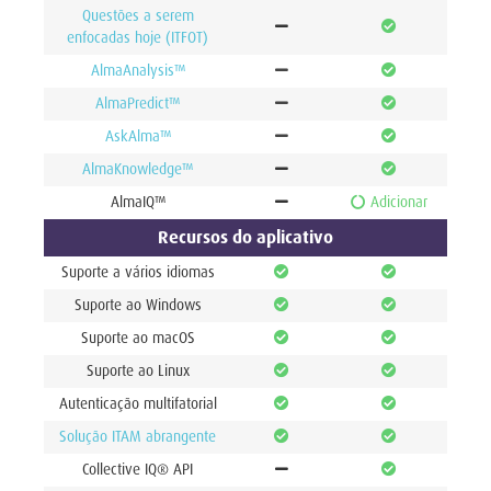
Questões a serem
enfocadas hoje (ITFOT)
AlmaAnalysis™
AlmaPredict™
AskAlma™
AlmaKnowledge™
AlmaIQ™
Adicionar
Recursos do aplicativo
Suporte a vários idiomas
Suporte ao Windows
Suporte ao macOS
Suporte ao Linux
Autenticação multifatorial
Solução ITAM abrangente
Collective IQ® API