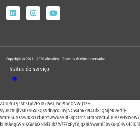
Copyright © 2021 – 2026 Almaden – Todos os direitos reservados
Status do serviço
AQURrUzjsAhsTjdVFYI87PMrJI5nPfonONWQ127-
yyUKctPjjlvKKF8GxI3QX9dI9Jco2u5jNC5s4hRk9I4Ld81QMjeK96d1j-
ymtHSUrD7M1KRcFcfHIbYww6aABf38pc1cc7u4mpzedtGiD0AZVH5sSoW
kIIhUMgG9roKGMIaXNNl3ubZfv77ZxPyEdjgXI8Awaml50vKuqO4vX45ID