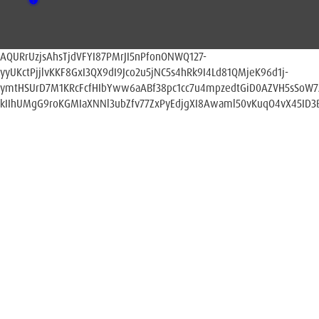
AQURrUzjsAhsTjdVFYI87PMrJI5nPfonONWQ127-
yyUKctPjjlvKKF8GxI3QX9dI9Jco2u5jNC5s4hRk9I4Ld81QMjeK96d1j-
ymtHSUrD7M1KRcFcfHIbYww6aABf38pc1cc7u4mpzedtGiD0AZVH5sSoW
kIIhUMgG9roKGMIaXNNl3ubZfv77ZxPyEdjgXI8Awaml50vKuqO4vX45ID