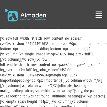
404 Não
encontrado
[vc_row full_width=”stretch_row_content_no_spaces”
css=”.vc_custom_1641244915633{margin-top: -70px !important;margin-
bottom: 0px !important;padding-bottom: 0px !important;}”]
[vc_column][vc_single_image image=”3255″ img_size=”full”]
[/vc_column][/vc_row][vc_row
full_width=”stretch_row_content_no_spaces” bg_type=”bg_color”
bg_override=”ex-full” bg_color_value=”#f5fafe”
css=”.vc_custom_1641244996314{margin-top: -70px
!important;padding-top: 0px !important;}”][vc_column width=”1/6″]
[/vc_column][vc_column width=”2/3″][ultimate_heading
main_heading=”Oh no, something went wrong!”]Sorry, the page
you’re looking for was not found![/ultimate_heading][vc_wp_search]
[vc_empty_space height=”64px”][/vc_column][vc_column
width=”1/6″][/vc_column][/vc_row][vc_row][vc_column]