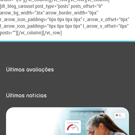
[dt_blog_carousel post_type=”posts” posts_offset=”0″
arrow_bg_width=”36x” arrow_border_width=”0px”
r_arrow_icon_paddings=”0px 0px 0px 0px” r_arrow_v_offset=”0px”
l_arrow_icon_paddings=”0px 0px 0px 0px” l_arrow_v_offset=”0px”
posts=””][/vc_column][/vc_row]
Últimas avaliações
Últimas notícias